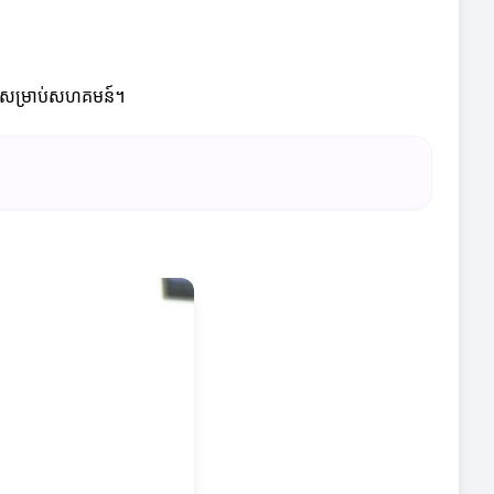
ល្អសម្រាប់សហគមន៍។