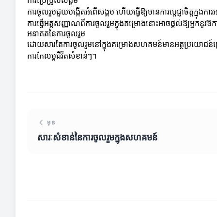
ការប្រែប្រួលសង្គម
ការចូលរួមជួយបង្កើតអំពើសង្គម ហើយធ្វើឱ្យមានការប្តេជ្ញាចិត្ត
ការធ្វើអត្តសញ្ញាណពីការចូលរួមក្នុងគម្រោងនោះអាចផ្តល់ឱ្យអ្នកនូវ
អនាគតនៃការចូលរួម
ដោយសារតែការចូលរួមនៅក្នុងគម្រោងសហគមន៍មានអត្ថប្រយោជន៍ច្រើន 
ការកែលម្អជីវិតសំខាន់ៗ។
មុន
សារៈសំខាន់នៃការចូលរួមក្នុងសហគមន៍