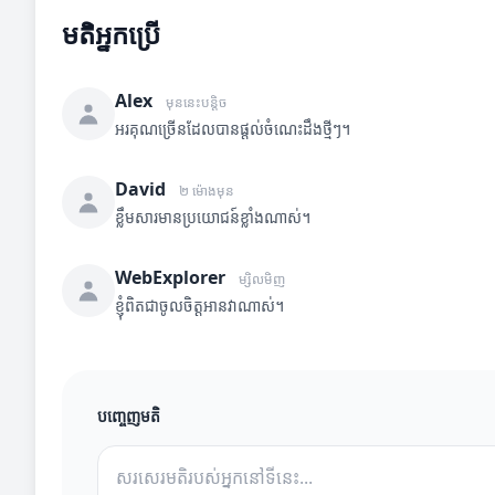
មតិអ្នកប្រើ
Alex
មុននេះបន្តិច
អរគុណច្រើនដែលបានផ្តល់ចំណេះដឹងថ្មីៗ។
David
២ ម៉ោងមុន
ខ្លឹមសារមានប្រយោជន៍ខ្លាំងណាស់។
WebExplorer
ម្សិលមិញ
ខ្ញុំពិតជាចូលចិត្តអានវាណាស់។
បញ្ចេញមតិ