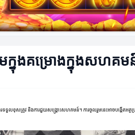
ួមក្នុងគម្រោងក្នុងសហគមន
ទួលខុសត្រូវ និងការជួយសង្គ្រោះសហគមន៍។ ការចូលរួមនេះអាចបង្កើតអត្ថប្រយោជន