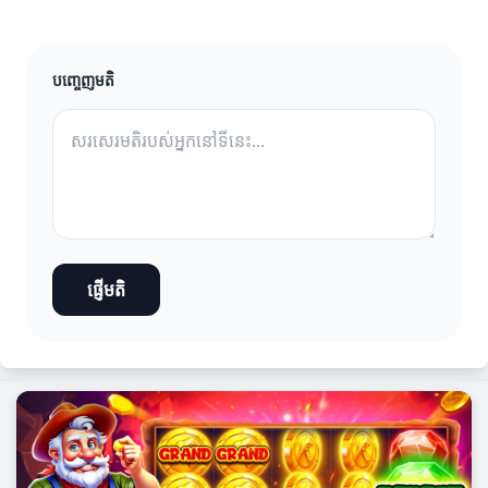
បញ្ចេញមតិ
ផ្ញើមតិ