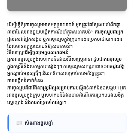
ដើម្បីធ្វើឱ្យការចូលរួមមានអត្ថប្រយោជន៍ អ្នកត្រូវតែស្វែងយល់ពីកត្តា
នានាដែលអាចជួយបង្កើតភាពរឹងមាំក្នុងសហគមន៍។ ការចូលរួមជាអ្នក
ផ្តល់សេវាផ្នែកសង្គម ឬការចូលរួមក្នុងក្រុមការងារប្រកបដោយការងារ
ដែលមានអត្ថប្រយោជន៍ឱ្យសហគមន៍។
វិធីសាស្ត្រដើម្បីចូលរួមក្នុងសហគមន៍
អ្នកអាចចូលរួមក្នុងសហគមន៍ដោយវិធីសាស្ត្រនានា ដូចជាការចូលរួម
ក្នុងកម្មវិធីនិងសកម្មភាពផ្សេងៗ។ ការចូលរួមសកម្មភាពនេះអាចជួយឱ្យ
អ្នកស្គាល់មនុស្សថ្មីៗ និងរកឱកាសសម្រាប់ការអភិវឌ្ឍខ្លួន។
ការបង្កើតទំនាក់ទំនង
ការចូលរួមគឺជាវិធីសាស្ត្រដ៏ល្អសម្រាប់ការបង្កើតទំនាក់ទំនងសង្គម។ អ្នក
អាចចូលរួមក្នុងក្រុម ឬសហគមន៍ដែលមានដំណើរការប្រកបដោយចិត្ត
ស្មោះត្រង់ និងការគាំទ្រទៅកាន់គ្នា។
📰
សំណាងចូលឆ្នាំ