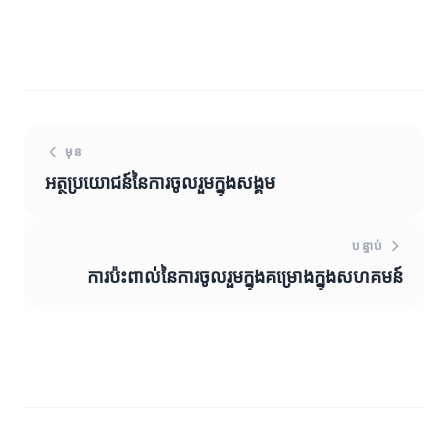
មុន
អត្ថប្រយោជន៍នៃការចូលរួមក្នុងសង្គម
បន្ទាប់
ការប៉ះពាល់នៃការចូលរួមក្នុងគម្រោងក្នុងសហគមន៍