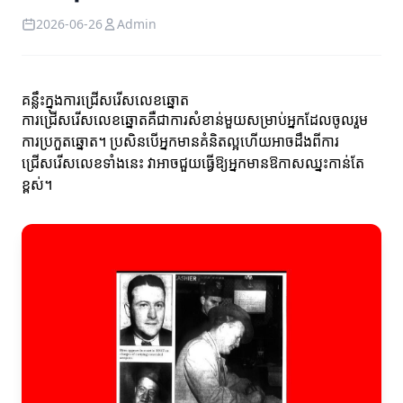
2026-06-26
Admin
គន្លឹះក្នុងការជ្រើសរើសលេខឆ្នោត
ការជ្រើសរើសលេខឆ្នោតគឺជាការសំខាន់មួយសម្រាប់អ្នកដែលចូលរួម
ការប្រកួតឆ្នោត។ ប្រសិនបើអ្នកមានគំនិតល្អហើយអាចដឹងពីការ
ជ្រើសរើសលេខទាំងនេះ វាអាចជួយធ្វើឱ្យអ្នកមានឱកាសឈ្នះកាន់តែ
ខ្ពស់។