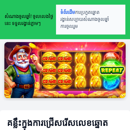
ទំព័រដើម
ការប្រកួតឆ្នោត
សំណាងចូលឆ្នាំ! ចូលលេងថ្ងៃ
រង្វាន់សប្បាយ
សំណាងចូលឆ្នាំ
នេះ ទទួលរង្វាន់ភ្លាមៗ
ការចូលរួម
គន្លឹះក្នុងការជ្រើសរើសលេខឆ្នោត