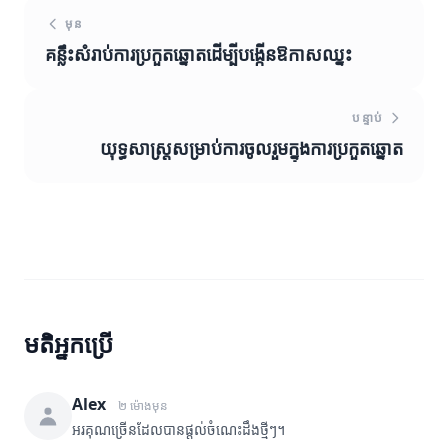
មុន
គន្លឹះសំរាប់ការប្រកួតឆ្នោតដើម្បីបង្កើនឱកាសឈ្នះ
បន្ទាប់
យុទ្ធសាស្ត្រសម្រាប់ការចូលរួមក្នុងការប្រកួតឆ្នោត
មតិអ្នកប្រើ
Alex
២ ម៉ោងមុន
អរគុណច្រើនដែលបានផ្តល់ចំណេះដឹងថ្មីៗ។