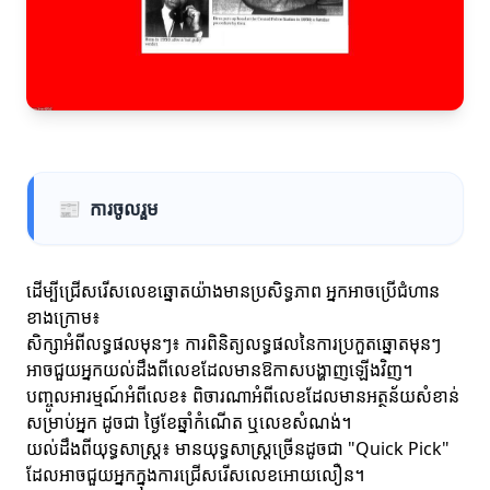
📰
ការចូលរួម
ដើម្បីជ្រើសរើសលេខឆ្នោតយ៉ាងមានប្រសិទ្ធភាព អ្នកអាចប្រើជំហាន
ខាងក្រោម៖
សិក្សាអំពីលទ្ធផលមុនៗ៖ ការពិនិត្យលទ្ធផលនៃការប្រកួតឆ្នោតមុនៗ
អាចជួយអ្នកយល់ដឹងពីលេខដែលមានឱកាសបង្ហាញឡើងវិញ។
បញ្ចូលអារម្មណ៍អំពីលេខ៖ ពិចារណាអំពីលេខដែលមានអត្ថន័យសំខាន់
សម្រាប់អ្នក ដូចជា ថ្ងៃខែឆ្នាំកំណើត ឬលេខសំណង់។
យល់ដឹងពីយុទ្ធសាស្ត្រ៖ មានយុទ្ធសាស្ត្រច្រើនដូចជា "Quick Pick"
ដែលអាចជួយអ្នកក្នុងការជ្រើសរើសលេខអោយលឿន។