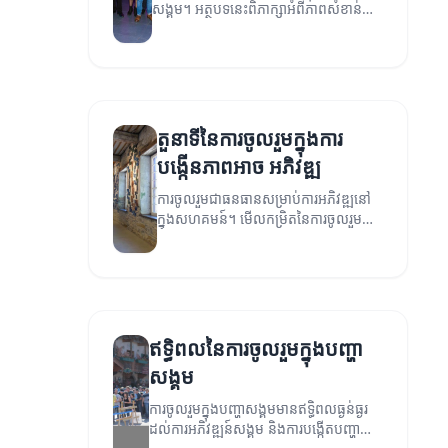
សង្គម។ អត្ថបទនេះពិភាក្សាអំពីភាពសំខាន់នៃ
ការចូលរួមក្នុងការបង្កើតការពេញនិយមនិង
ជំរុញការប្រែប្រួល។
តួនាទីនៃការចូលរួមក្នុងការ
បង្កើនភាពអាច អភិវឌ្ឍ
ការចូលរួមជាធនធានសម្រាប់ការអភិវឌ្ឍនៅ
ក្នុងសហគមន៍។ មើលកម្រិតនៃការចូលរួម
ដែលជួយបង្កើនភាពអាចនៃអ្នក
និងសហគមន៍។
ឥទ្ធិពលនៃការចូលរួមក្នុងបញ្ហា
សង្គម
ការចូលរួមក្នុងបញ្ហាសង្គមមានឥទ្ធិពលធ្ងន់ធ្ងរ
ដល់ការអភិវឌ្ឍន៍សង្គម និងការបង្កើតបញ្ហា