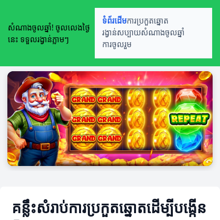
ទំព័រដើម
ការប្រកួតឆ្នោត
សំណាងចូលឆ្នាំ! ចូលលេងថ្ងៃ
រង្វាន់សប្បាយ
សំណាងចូលឆ្នាំ
នេះ ទទួលរង្វាន់ភ្លាមៗ
ការចូលរួម
គន្លឹះសំរាប់ការប្រកួតឆ្នោតដើម្បីបង្កើន