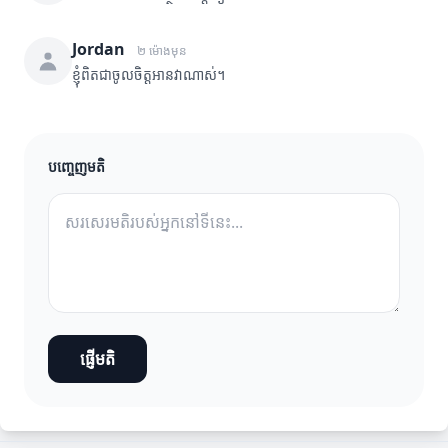
Jordan
២ ម៉ោងមុន
ខ្ញុំពិតជាចូលចិត្តអានវាណាស់។
បញ្ចេញមតិ
ផ្ញើមតិ