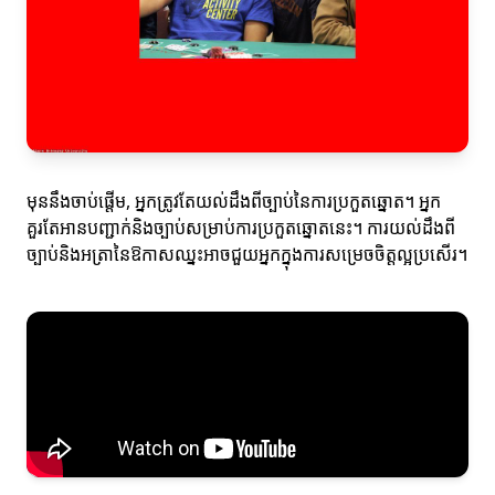
មុននឹងចាប់ផ្តើម, អ្នកត្រូវតែយល់ដឹងពីច្បាប់នៃការប្រកួតឆ្នោត។ អ្នក
គួរតែអានបញ្ជាក់និងច្បាប់សម្រាប់ការប្រកួតឆ្នោតនេះ។ ការយល់ដឹងពី
ច្បាប់និងអត្រានៃឱកាសឈ្នះអាចជួយអ្នកក្នុងការសម្រេចចិត្តល្អប្រសើរ។