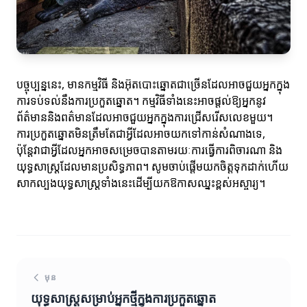
បច្ចុប្បន្ននេះ, មានកម្មវិធី និងអ៊ុតបោះឆ្នោតជាច្រើនដែលអាចជួយអ្នកក្នុង
ការទប់ទល់នឹងការប្រកួតឆ្នោត។ កម្មវិធីទាំងនេះអាចផ្តល់ឱ្យអ្នកនូវ
ព័ត៌មាននិងពត៌មានដែលអាចជួយអ្នកក្នុងការជ្រើសរើសលេខមួយ។
ការប្រកួតឆ្នោតមិនត្រឹមតែជាអ្វីដែលអាចយកទៅកាន់សំណាងទេ,
ប៉ុន្តែវាជាអ្វីដែលអ្នកអាចសម្រេចបានតាមរយៈការធ្វើការពិចារណា និង
យុទ្ធសាស្ត្រដែលមានប្រសិទ្ធភាព។ សូមចាប់ផ្តើមយកចិត្តទុកដាក់ហើយ
សាកល្បងយុទ្ធសាស្ត្រទាំងនេះដើម្បីយកឱកាសឈ្នះខ្ពស់អស្ចារ្យ។
មុន
យុទ្ធសាស្ត្រសម្រាប់អ្នកថ្មីក្នុងការប្រកួតឆ្នោត