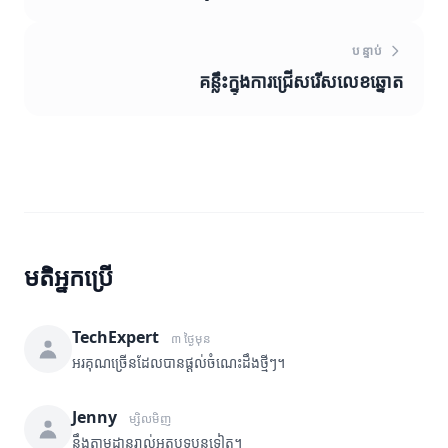
បន្ទាប់
គន្លឹះក្នុងការជ្រើសរើសលេខឆ្នោត
មតិអ្នកប្រើ
TechExpert
៣ ថ្ងៃមុន
អរគុណច្រើនដែលបានផ្តល់ចំណេះដឹងថ្មីៗ។
Jenny
ម្សិលមិញ
នឹងតាមដានរាល់អត្ថបទបន្តទៀត។