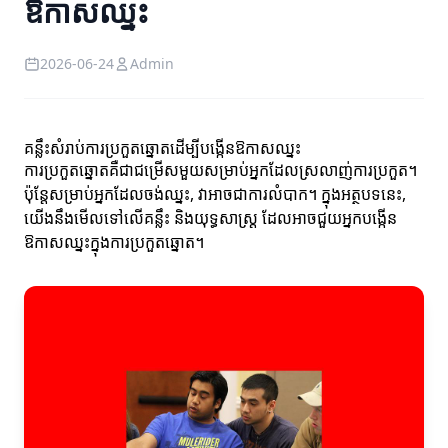
ឱកាសឈ្នះ
2026-06-24
Admin
គន្លឹះសំរាប់ការប្រកួតឆ្នោតដើម្បីបង្កើនឱកាសឈ្នះ
ការប្រកួតឆ្នោតគឺជាជម្រើសមួយសម្រាប់អ្នកដែលស្រលាញ់ការប្រកួត។
ប៉ុន្តែសម្រាប់អ្នកដែលចង់ឈ្នះ, វាអាចជាការលំបាក។ ក្នុងអត្ថបទនេះ,
យើងនឹងមើលទៅលើគន្លឹះ និងយុទ្ធសាស្ត្រ ដែលអាចជួយអ្នកបង្កើន
ឱកាសឈ្នះក្នុងការប្រកួតឆ្នោត។