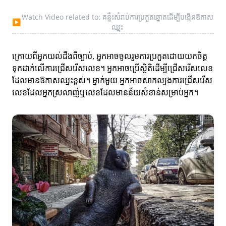
Watch Video related to: គន្លឹះសំរាប់ការប្រកួតឆ្នោតដើម្បីបង្កើនឱកាស
▶
ឈ្នះ
ក្រោយពីអ្នកយល់ដឹងពីច្បាប់, អ្នកអាចចូលរួមការប្រកួតដោយយកចិត្ត
ទុកដាក់លើការជ្រើសរើសលេខ។ អ្នកអាចប្រើស្ថិតិដើម្បីជ្រើសរើសលេខ
ដែលមានឱកាសឈ្នះខ្ពស់។ ម្នាក់មួយ អ្នកអាចសាកល្បងការជ្រើសរើស
លេខដែលអ្នកស្រលាញ់ឬលេខដែលមានន័យសំខាន់សម្រាប់អ្នក។