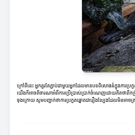
ក្រៅពីនេះ អ្នកគួរតែភ្ជាប់ជាមួយអ្នកដែលមានបទពិសោធន៍ក្នុងការប្រកួ
យើងក៏អាចពិចារណាអំពីការប្រើប្រាស់ប្រាក់ចំណេញដោយគិតថាពីកម្រិ
ចុងក្រោយ សូមបញ្ជាក់ថាការប្រកួតឆ្នោតជារឿងល្បែងដែលមិនអាចគ្រ