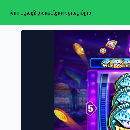
សំណាងចូលឆ្នាំ! ចូលលេងថ្ងៃនេះ ទទួលរង្វាន់ភ្លាមៗ