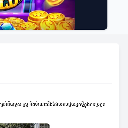
្សាអំពីយុទ្ធសាស្ត្រ និងចំណេះដឹងដែលអាចជួយអ្នកថ្មីក្នុងការប្រកួត