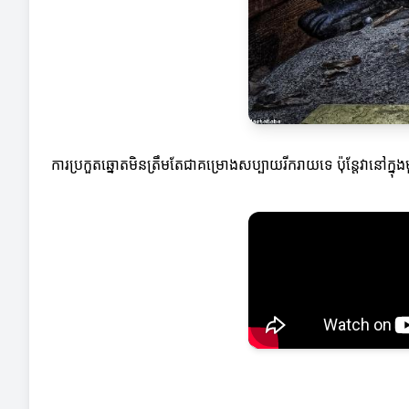
ការប្រកួតឆ្នោតមិនត្រឹមតែជាគម្រោងសប្បាយរីករាយទេ ប៉ុន្តែវានៅក្