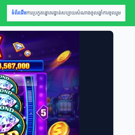
ទំព័រដើម
ការប្រកួតឆ្នោត
រង្វាន់សប្បាយ
សំណាងចូលឆ្នាំ
ការចូលរួម