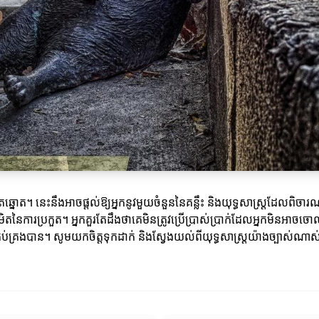
តឆ្នោត។ នេះនឹងអាចផ្តល់ឱ្យអ្នកនូវមួយចំនួននៃគន្លឹះ និងយុទ្ធសាស្ត្រដែលពិចា
តនៃការប្រកួត។ អ្នកគួរតែដឹងថាគេមិនត្រូវប្រើប្រាស់ប្រាក់ដែលអ្នកមិនអាច
ប់គ្រងបាន។ សូមយកចិត្តទុកដាក់ និងស្វែងយល់ពីយុទ្ធសាស្ត្រយ៉ាងច្បាស់ណាស