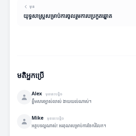
មុន
យុទ្ធសាស្ត្រសម្រាប់ការចូលរួមការបប្រកួតឆ្នោត
មតិអ្នកប្រើ
Alex
មុននេះបន្តិច
ខ្លឹមសារច្បាស់លាស់ ងាយយល់ណាស់។
Mike
មុននេះបន្តិច
អត្ថបទល្អណាស់! អរគុណសម្រាប់ការចែករំលែក។