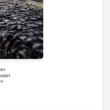
រណា។
ចោលបាន។
់។