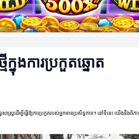
្មីក្នុងការប្រកួតឆ្នោត
ទ្ធសាស្ត្រដើម្បីធ្វើឱ្យការប្រកួតរបស់អ្នកមានប្រសិទ្ធភាព។ នៅទីនេះ យើងនឹងពិភាក