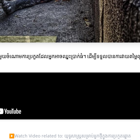
នុងមួយចំណោមការប្រកួតដែលអ្នកអាចឈ្នះប្រាក់ធំ។ ដើម្បីទទួលបានការវាយតម្លៃល
▶
Watch Video related to: យុទ្ធសាស្ត្រសម្រាប់អ្នកថ្មីក្នុងការប្រកួតឆ្នោត