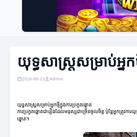
យុទ្ធសាស្ត្រសម្រាប់អ្នកថ
2026-06-23
Admin
យុទ្ធសាស្ត្រសម្រាប់អ្នកថ្មីក្នុងការប្រកួតឆ្នោត
ការប្រកួតឆ្នោតជារឿងដែលមនុស្សជាច្រើនចូលចិត្ត ប៉ុន្តែអ្នកត្រូវការយុ
ឆ្នោត។