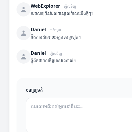
WebExplorer
ម្សិលមិញ
អរគុណច្រើនដែលបានផ្តល់ចំណេះដឹងថ្មីៗ។
Daniel
៣ ថ្ងៃមុន
នឹងតាមដានរាល់អត្ថបទបន្តទៀត។
Daniel
ម្សិលមិញ
ខ្ញុំពិតជាចូលចិត្តអានវាណាស់។
បញ្ចេញមតិ