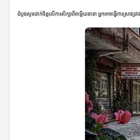
ដំបូងសូមដាក់ចិត្តលើការសិក្សាពីចម្លើយនានា អ្នកអាចធ្វើការស្រាវជ