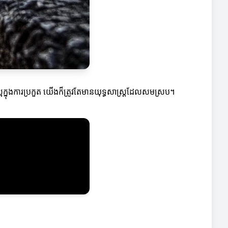
្អក្នុងការប្រកួត យើងក៏ត្រូវតែមានយុទ្ធសាស្ត្រដែលសមស្រប។