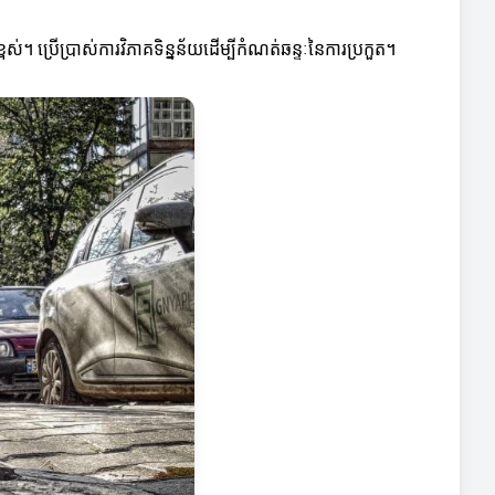
។ ប្រើប្រាស់ការវិភាគទិន្នន័យដើម្បីកំណត់ឆន្ទៈនៃការប្រកួត។