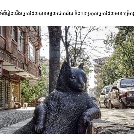
្រាវអំពីរៀងជើងឆ្នោតដែលបានទទួលជោគជ័យ និងការប្រកួតឆ្នោតដែលមានកម្រិតខ្ពស់