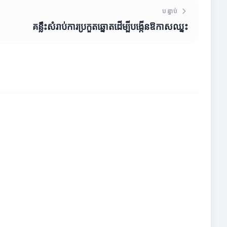
បន្ទាប់
គន្លឹះសំរាប់ការប្រកួតឆ្នោតដើម្បីបង្កើនឱកាសឈ្នះ