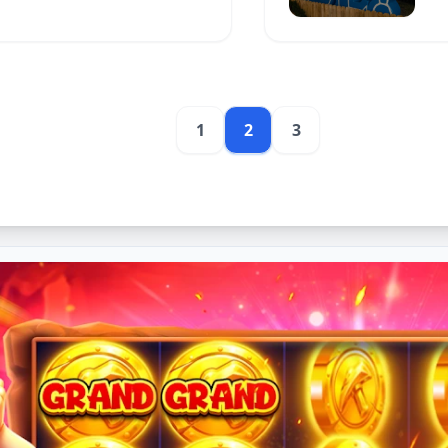
1
2
3