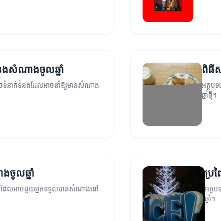
ងសំណាងចូលឆ្នាំ
ពិធីស
សថទំនាក់ទំនងដែលអាចនាំឱ្យមានសំណាង
អត្ថបទ
ឆ្នាំថ្មី។
ងចូលឆ្នាំ
ប្រ
ថ្មីៗដែលអាចជួយអ្នកទទួលបានសំណាងនៅ
អត្ថប
ឆ្នាំ។