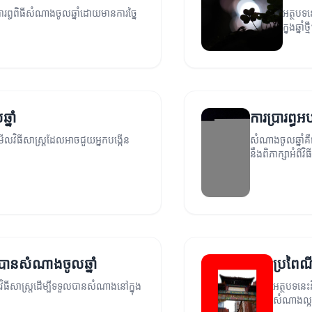
្រារព្ធពិធីសំណាងចូលឆ្នាំដោយមានការច្នៃ
អត្ថបទ
ក្នុងឆ្នាំថ្ម
្នាំ
ការប្រារព្ធ
វិធីសាស្ត្រដែលអាចជួយអ្នកបង្កើន
សំណាងចូលឆ្នាំគឺ
នឹងពិភាក្សាអំពីវិ
លបានសំណាងចូលឆ្នាំ
ប្រពៃណី
ិងវិធីសាស្ត្រដើម្បីទទួលបានសំណាងនៅក្នុង
អត្ថបទនេះ
សំណាងល្អក្នុ