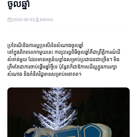
ចូលឆ្នាំ
2026-06-03
Admin
ប្រពៃណីនិងការល្អប្រសើរនៃសំណាងចូលឆ្នាំ
នៅក្នុងពិភពលោកមួយនេះ ការប្រារព្ធពិធីចូលឆ្នាំគឺជាព្រឹត្តិការណ៍ដ៏
សំខាន់មួយ ដែលមានអត្ថន័យខ្លាំងសម្រាប់ប្រជាជនជាច្រើន។ មិន
ត្រឹមតែជាការចាប់ផ្តើមឆ្នាំថ្មីទេ ប៉ុន្តែវាក៏ជាឱកាសដ៏ល្អក្នុងការរក្សា
សំណាង និងគំនិតវិជ្ជមានសម្រាប់អនាគត។