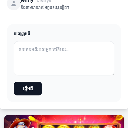
Jenny
២ ម៉ោងមុន
នឹងតាមដានរាល់អត្ថបទបន្តទៀត។
បញ្ចេញមតិ
ផ្ញើមតិ