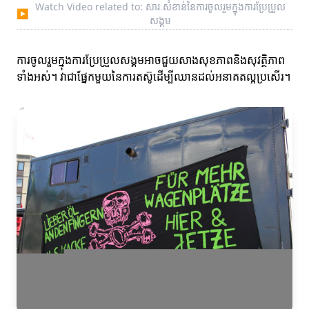
Watch Video related to: សារៈសំខាន់នៃការចូលរួមក្នុងការប្រែប្រួល
▶
សង្គម
ការចូលរួមក្នុងការប្រែប្រួលសង្គមអាចជួយសាងសុខភាពនិងសុវត្ថិភាព
ទាំងអស់។ វាជាផ្នែកមួយនៃការតស៊ូដើម្បីឈានដល់អនាគតល្អប្រសើរ។