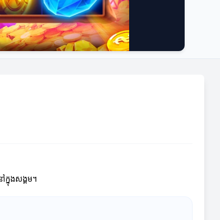
ៅក្នុងសង្គម។