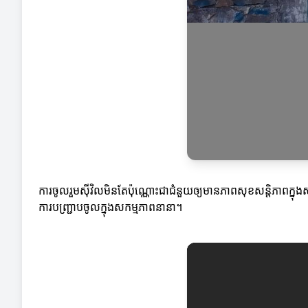
ការចូលរួមស៊ីវិលមិនតែប៉ុណ្ណោះជាជំនួយឲ្យមានភាពសុខសន្តិភាពក្នុងស
ការបញ្ជ្រាបចូលក្នុងសកម្មភាពនានា។