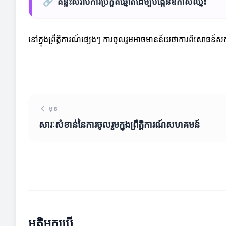
🔗
គន្លឹះសំរាប់ការប្រកួតឆ្នោតដើម្បីបង្កើនឱកាសឈ្នះ
នៅក្នុងព្រឹត្តិការណ៍ផ្សេងៗ ការចូលរួមអាចមានន័យថាការពិសោធន៍សក
មុន
សារៈសំខាន់នៃការចូលរួមក្នុងព្រឹត្តិការណ៍សហគមន៍
មតិអ្នកប្រើ