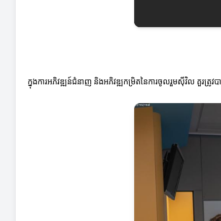
ក្នុងការអភិវឌ្ឍន៍ជំនាញ និងអភិវឌ្ឍកម្រិតនៃការចូលរួមស៊ីវិល គួរត្រ