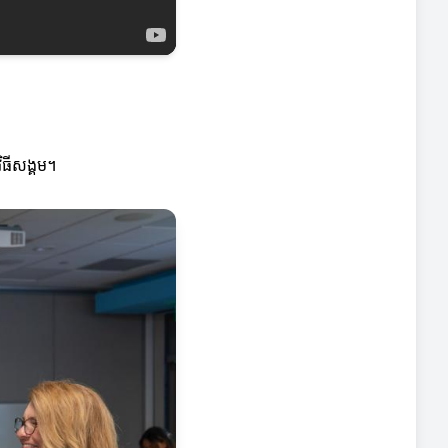
ិធីសង្គម។