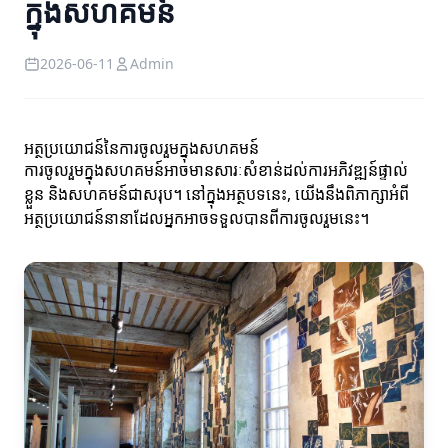
ក្នុងសហគមន៍
2026-06-11
Admin
អត្ថប្រយោជន៍នៃការចូលរួមក្នុងសហគមន៍
ការចូលរួមក្នុងសហគមន៍អាចមានសារៈសំខាន់ដល់ការអភិវឌ្ឍន៍ផ្ទាល់
ខ្លួន និងសហគមន៍ជាសរុប។ នៅក្នុងអត្ថបទនេះ, យើងនឹងពិភាក្សាអំពី
អត្ថប្រយោជន៍នានាដែលអ្នកអាចទទួលបានពីការចូលរួមនេះ។