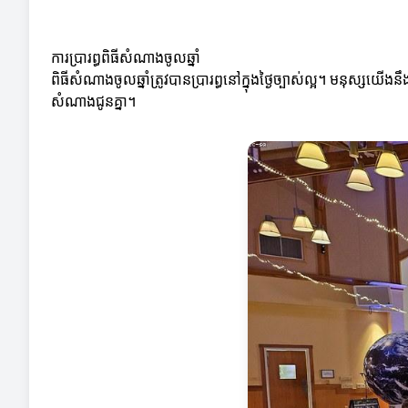
ការប្រារព្ធពិធីសំណាងចូលឆ្នាំ
ពិធីសំណាងចូលឆ្នាំត្រូវបានប្រារព្ធនៅក្នុងថ្ងៃច្បាស់ល្អ។ មនុស
សំណាងជូនគ្នា។