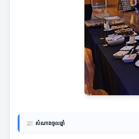
📰
សំណាងចូលឆ្នាំ