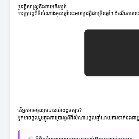
ប្រវត្តិសាស្ត្រនិងការអភិវឌ្ឍន៍
ការប្រារព្ធពិធីសំណាងចូលឆ្នាំនេះមានប្រវត្តិជាច្រើនឆ្នាំ។ ដំណើ
តើអ្នកអាចចូលរួមបានយ៉ាងដូចម្តេច?
អ្នកអាចចូលរួមក្នុងការប្រារព្ធពិធីសំណាងចូលឆ្នាំដោយការទាក់ទងជា