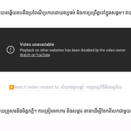
រការនេះបានឆ្លើយតបនឹងប្រពៃណីប្រកបដោយវប្បធម៌ និងការប្រព្រឹត្តទៅក្នុងសង្
▶
Watch Video related to: សំណាងចូលឆ្នាំ: ការប្រារព្ធពិធីនិងអត្ថន័យ
មួយគ្រួសារនិងមិត្តភក្តិ។ ការត្រៀមអាហារ និងសម្ភារៈនានាដើម្បីចែករំលែកជា