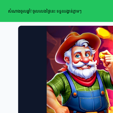
សំណាងចូលឆ្នាំ! ចូលលេងថ្ងៃនេះ ទទួលរង្វាន់ភ្លាមៗ