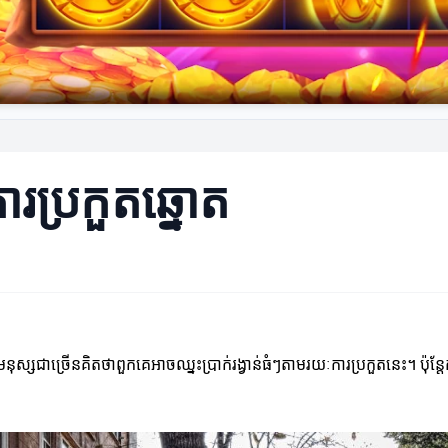
ារប្រកួតឆ្នោត
 មនុស្សជាច្រើនគិតថាពួកគេអាចឈ្នះប្រាក់រង្វាន់ធំៗតាមរយៈការប្រកួតនេះ។ ប៉ុ