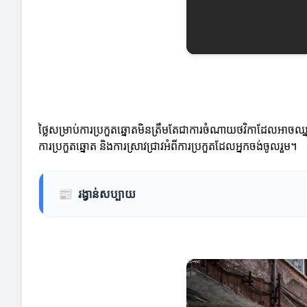
ថ្លៃសម្រាប់ការប្រកួតឆ្នោតមិនត្រឹមតែជាការចំណាយថវិកាដែលអាចឈ្នះប
ការប្រកួតឆ្នោត និងការស្រាវជ្រាវអំពីការប្រកួតដែលអ្នកចង់ចូលរួម។
📰
រង្វាន់សប្បាយ