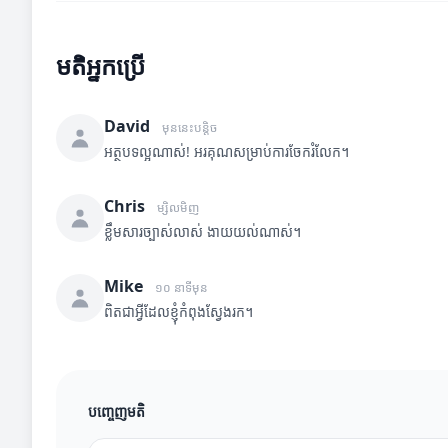
មតិអ្នកប្រើ
David
មុននេះបន្តិច
អត្ថបទល្អណាស់! អរគុណសម្រាប់ការចែករំលែក។
Chris
ម្សិលមិញ
ខ្លឹមសារច្បាស់លាស់ ងាយយល់ណាស់។
Mike
១០ នាទីមុន
ពិតជាអ្វីដែលខ្ញុំកំពុងស្វែងរក។
បញ្ចេញមតិ