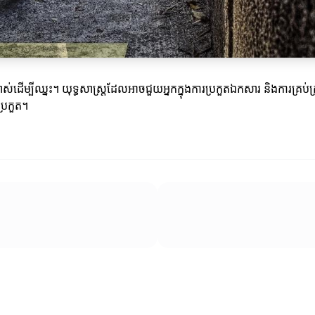
ាស់ដើម្បីឈ្នះ។ យុទ្ធសាស្ត្រដែលអាចជួយអ្នកក្នុងការប្រកួតឯកសារ និងការគ្រប
ប្រកួត។