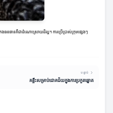
់គ្រងធនធានគឺជាដំណោះស្រាយដ៏ល្អ។ ការប្រើប្រាស់ក្រុមផ្សេងៗ
បន្ទាប់
គន្លឹះសម្រាប់ជោគជ័យក្នុងការប្រកួតឆ្នោត