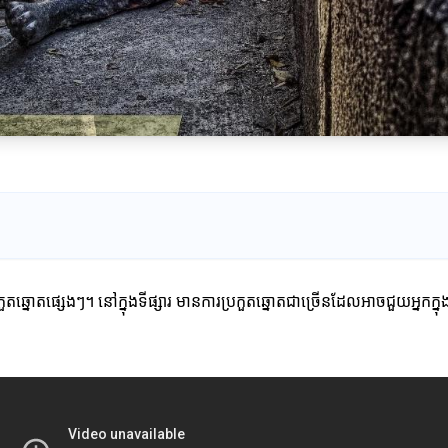
កួតឆ្នោតផ្សេងៗ។ នៅក្នុងទីផ្សារ មានការប្រកួតឆ្នោតជាច្រើនដែលអាចជួយអ្នក