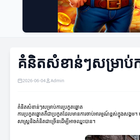
គំនិតសំខាន់ៗសម្រាប់ក
2026-06-04
Admin
គំនិតសំខាន់ៗសម្រាប់ការប្រកួតឆ្នោត
ការប្រកួតឆ្នោតគឺជាប្រកួតដែលមានការចាប់អារម្មណ៍ខ្ពស់ក្នុងសង្គម។
សាស្ត្រនិងគំនិតជាច្រើនដើម្បីអាចឈ្នះបាន។