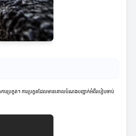
ក្នុងការប្រកួត។ ការប្រកួតដែលមានគោលបំណងបញ្ជាក់អំពីរបៀបចាប់