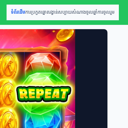
ទំព័រដើម
ការប្រកួតឆ្នោត
រង្វាន់សប្បាយ
សំណាងចូលឆ្នាំ
ការចូលរួម