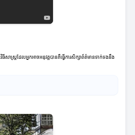
ធីសាស្ត្រដែលអ្នកអាចអនុវត្តបានគឺធ្វើការសិក្សាព័ត៌មានទាក់ទងនឹង