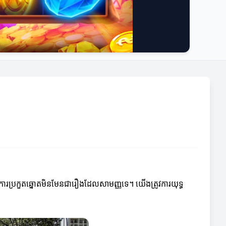
ន្តែការប្រកួតឆ្នោតមិនមែនជារឿងដែលសាមញ្ញទេ។ យើងត្រូវការយុទ្ធ