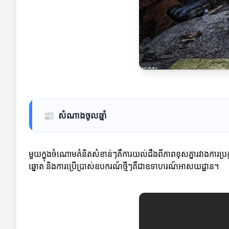
📰
សំណាងចូលឆ្នាំ
មួយក្នុងចំណោមគំនិតសំខាន់ៗគឺការយល់ដឹងពីភាពខុសគ្នារវាងការប្រ
ឆ្នោត និងការប្រើប្រាស់ឧបករណ៍ថ្មីៗគឺជាឧទាហរណ៍អាសយដ្ឋាន។