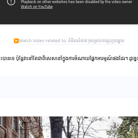
▶
Watch Video related to: គំនិតសំខាន់ៗសម្រាប់ការប្រកួតឆ្នោត
ានទេ ប៉ុន្តែវានៅតែជាពិសេសនៅក្នុងការចំណាយផ្នែកអារម្មណ៍ផងដែរ។ ដូច្នេះវិ