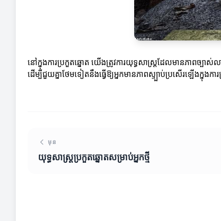
នៅក្នុងការប្រកួតឆ្នោត យើងត្រូវការយុទ្ធសាស្ត្រដែលមានភាពច្បាស់ល
ដើម្បីជួយគ្នាថែមទៀតនឹងធ្វើឱ្យអ្នកមានភាពស្ទ្បាប់ប្រសើរឡើងក្នុងការ
មុន
យុទ្ធសាស្ត្រប្រកួតឆ្នោតសម្រាប់អ្នកថ្មី