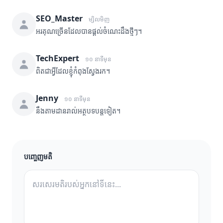
SEO_Master
ម្សិលមិញ
អរគុណច្រើនដែលបានផ្តល់ចំណេះដឹងថ្មីៗ។
TechExpert
១០ នាទីមុន
ពិតជាអ្វីដែលខ្ញុំកំពុងស្វែងរក។
Jenny
១០ នាទីមុន
នឹងតាមដានរាល់អត្ថបទបន្តទៀត។
បញ្ចេញមតិ