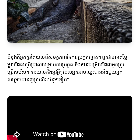
ដំបូងគឺអ្នកគួរតែយល់ពីសមត្ថភាពនៃការប្រកួតឆ្នោត។ ពួកវាមានតម្លៃ
មួយដែលប្រើប្រាស់សម្រាប់ការប្រកួត និងមានជម្រើសដែលអ្នកត្រូវ
ជ្រើសរើស។ ការយល់ដឹងនូវអ្វីៗដែលអ្នកអាចឈ្នះបាននឹងជួយអ្នក
សម្រេចបានល្អប្រសើរបន្ថែមទៀត។