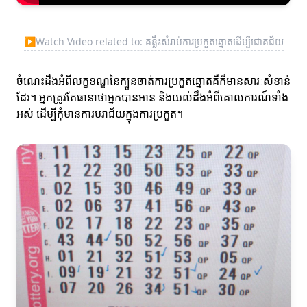
▶
Watch Video related to: គន្លឹះសំរាប់ការប្រកួតឆ្នោតដើម្បីជោគជ័យ
ចំណេះដឹងអំពីលក្ខខណ្ឌនៃក្បួនចាត់ការប្រកួតឆ្នោតគឺក៏មានសារៈសំខាន់
ដែរ។ អ្នកត្រូវតែធានាថាអ្នកបានអាន និងយល់ដឹងអំពីគោលការណ៍ទាំង
អស់ ដើម្បីកុំមានការបរាជ័យក្នុងការប្រកួត។