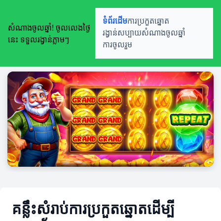
ទំព័រដើម
ការប្រកួតឆ្នោត
សំណាងចូលឆ្នាំ! ចូលលេងថ្ងៃ
រង្វាន់សប្បាយ
សំណាងចូលឆ្នាំ
នេះ ទទួលរង្វាន់ភ្លាមៗ
ការចូលរួម
គន្លឹះសំរាប់ការប្រកួតឆ្នោតដើម្បី