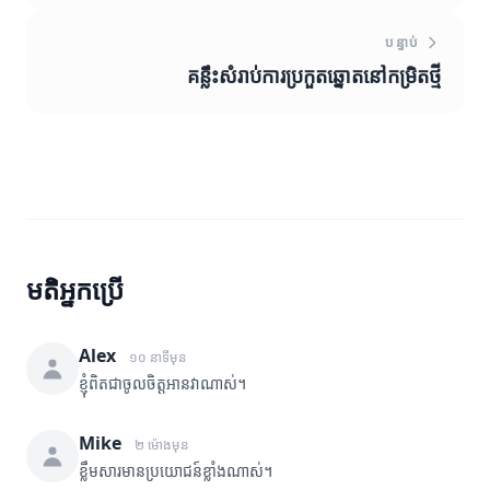
បន្ទាប់
គន្លឹះសំរាប់ការប្រកួតឆ្នោតនៅកម្រិតថ្មី
មតិអ្នកប្រើ
Alex
១០ នាទីមុន
ខ្ញុំពិតជាចូលចិត្តអានវាណាស់។
Mike
២ ម៉ោងមុន
ខ្លឹមសារមានប្រយោជន៍ខ្លាំងណាស់។