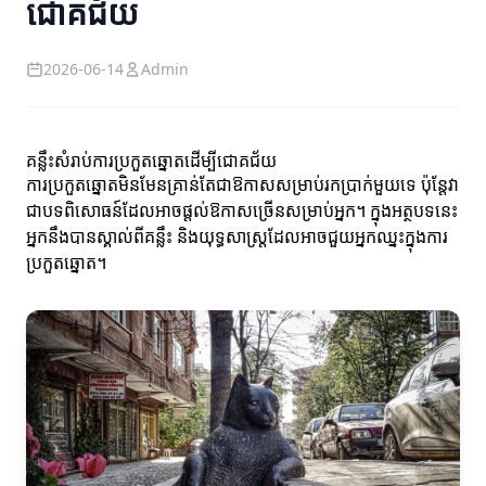
ជោគជ័យ
2026-06-14
Admin
គន្លឹះសំរាប់ការប្រកួតឆ្នោតដើម្បីជោគជ័យ
ការប្រកួតឆ្នោតមិនមែនគ្រាន់តែជាឱកាសសម្រាប់រកប្រាក់មួយទេ ប៉ុន្តែវា
ជាបទពិសោធន៍ដែលអាចផ្តល់ឱកាសច្រើនសម្រាប់អ្នក។ ក្នុងអត្ថបទនេះ
អ្នកនឹងបានស្គាល់ពីគន្លឹះ និងយុទ្ធសាស្ត្រដែលអាចជួយអ្នកឈ្នះក្នុងការ
ប្រកួតឆ្នោត។