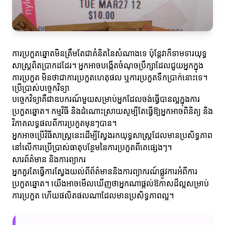
ការប្រកួតឆ្នោតមិនត្រឹមតែជាគំនិតនៃសំណាងទេ ប៉ុន្តែវាក៏ទាមទារយុទ្ធ
សាស្ត្រពិតប្រាកដដែរ។ អ្នកអាចបង្កើតចំណុចប្រឹក្សាដែលជួយអ្នកក្នុង
ការប្រកួត មិនថាជាការប្រកួតហេតុផល ឬការប្រកួតទឹកប្រាក់នោះទេ។
ប្រើប្រាស់បច្ចេកវិទ្យា
បច្ចេកវិទ្យាគឺជាឧបករណ៍មួយសម្រាប់អ្នកដែលចង់ធ្វើបានល្អក្នុងការ
ប្រកួតឆ្នោត។ កម្មវិធី និងដំណោះស្រាយសូម្បីតែធ្វើឱ្យអ្នកអាចពិនិត្យ និង
វិភាគលទ្ធផលពីការប្រកួតមុនៗបាន។
អ្នកអាចប្រើវិធីសាស្ត្រនេះដើម្បីស្វែងរកយុទ្ធសាស្ត្រដែលមានប្រសិទ្ធភាព
នៅលើការប្រើប្រាស់ធាតុបន្ថែមនៃការប្រកួតពីគេផ្សេងៗ។
សារព័ត៌មាន និងការព្យាករ
អ្នកគួរតែធ្វើការស្វែងយល់ពីព័ត៌មាននិងការព្យាករណ៍ផ្លូវការអំពីការ
ប្រកួតឆ្នោត។ យើងអាចមើលឃើញថាអ្នកណាផ្តល់ឱកាសដ៏ល្អសម្រាប់
ការប្រកួត ហើយផលិតផលណាដែលមានប្រសិទ្ធភាពល្អ។