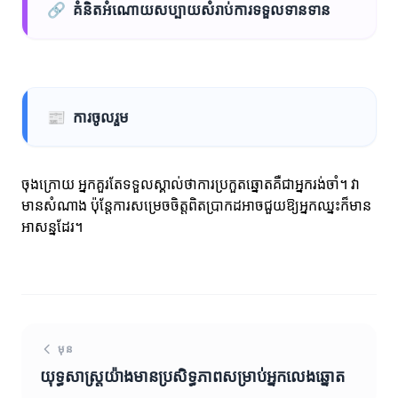
🔗
គំនិតអំណោយសប្បាយសំរាប់ការទទួលទានទាន
📰
ការចូលរួម
ចុងក្រោយ អ្នកគួរតែទទួលស្គាល់ថាការប្រកួតឆ្នោតគឺជាអ្នករង់ចាំ។ វា
មានសំណាង ប៉ុន្តែការសម្រេចចិត្តពិតប្រាកដអាចជួយឱ្យអ្នកឈ្នះក៏មាន
អាសន្នដែរ។
មុន
យុទ្ធសាស្ត្រយ៉ាងមានប្រសិទ្ធភាពសម្រាប់អ្នកលេងឆ្នោត